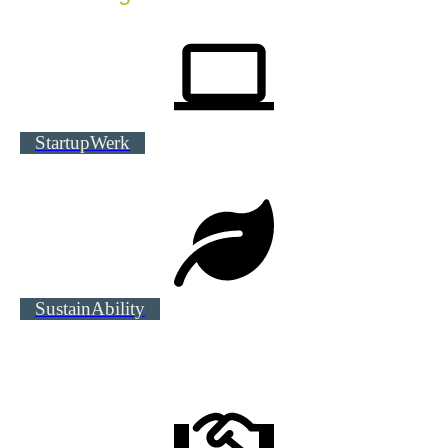
StartupWerk
SustainAbility